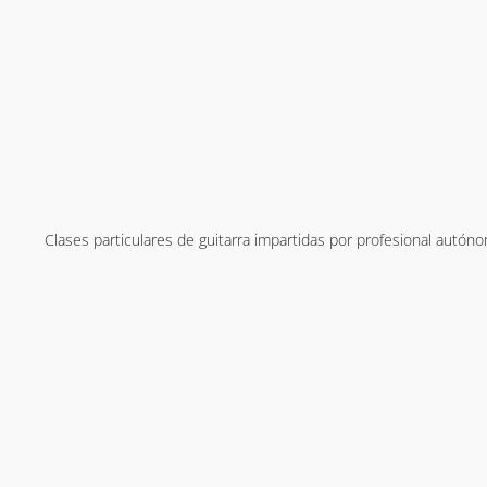
tiene
múltiples
variantes.
Las
opciones
se
pueden
elegir
en
la
Clases particulares de guitarra impartidas por profesional autóno
página
de
producto