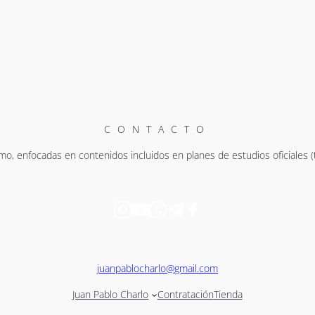
CONTACTO
mo, enfocadas en contenidos incluidos en planes de estudios oficiales (te
juanpablocharlo@gmail.com
Juan Pablo Charlo
Contratación
Tienda