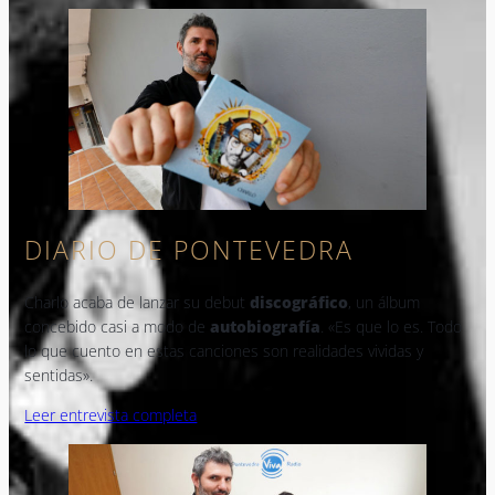
DIARIO DE PONTEVEDRA
Charlo acaba de lanzar su debut
discográfico
, un álbum
concebido casi a modo de
autobiografía
. «Es que lo es. Todo
lo que cuento en estas canciones son realidades vividas y
sentidas».
Leer entrevista completa