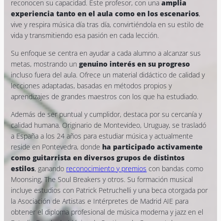
reconocen su capacidad. Este profesor, con una
amplia
experiencia tanto en el aula como en los escenarios
,
vive y respira música día tras día, convirtiéndola en su estilo de
vida y transmitiendo esa pasión en cada lección.
Su enfoque se centra en ayudar a cada alumno a alcanzar sus
metas, mostrando un
genuino interés en su progreso
incluso fuera del aula. Ofrece un material didáctico de calidad y
lecciones adaptadas, basadas en métodos propios y
aprendizajes de grandes maestros con los que ha estudiado.
Además de ser puntual y cumplidor, destaca por su cercanía y
calidad humana. Originario de Montevideo, Uruguay, se trasladó
a España a los 24 años para estudiar música y actualmente
reside en Pontevedra, donde
ha participado activamente
como guitarrista en diversos grupos de distintos
estilos
, ganando
reconocimiento y premios
con bandas como
Moonsing, The Soul Breakers y otros. Su formación musical
incluye estudios con Patrick Petruchelli y una beca otorgada por
la Asociación de Artistas e Intérpretes de Madrid AIE para
obtener el diploma profesional de música moderna y jazz en el