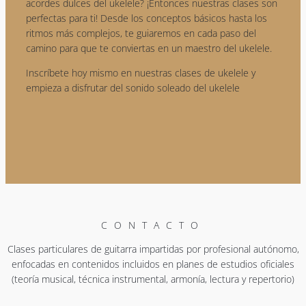
acordes dulces del ukelele? ¡Entonces nuestras clases son
perfectas para ti! Desde los conceptos básicos hasta los
ritmos más complejos, te guiaremos en cada paso del
camino para que te conviertas en un maestro del ukelele.
Inscríbete hoy mismo en nuestras clases de ukelele y
empieza a disfrutar del sonido soleado del ukelele
CONTACTO
Clases particulares de guitarra impartidas por profesional autónomo,
enfocadas en contenidos incluidos en planes de estudios oficiales
(teoría musical, técnica instrumental, armonía, lectura y repertorio)